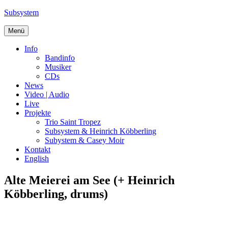
Zum
Subsystem
Inhalt
springen
Menü
Info
Bandinfo
Musiker
CDs
News
Video | Audio
Live
Projekte
Trio Saint Tropez
Subsystem & Heinrich Köbberling
Subystem & Casey Moir
Kontakt
English
Alte Meierei am See (+ Heinrich
Köbberling, drums)