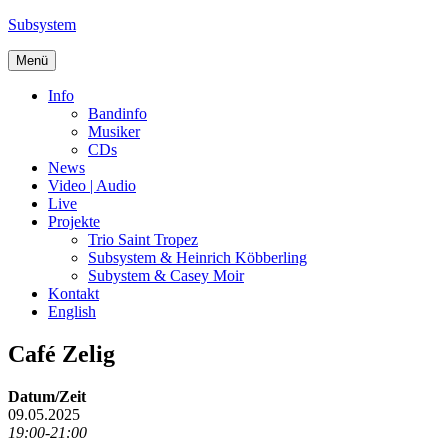
Zum
Subsystem
Inhalt
springen
Menü
Info
Bandinfo
Musiker
CDs
News
Video | Audio
Live
Projekte
Trio Saint Tropez
Subsystem & Heinrich Köbberling
Subystem & Casey Moir
Kontakt
English
Café Zelig
Datum/Zeit
09.05.2025
19:00-21:00