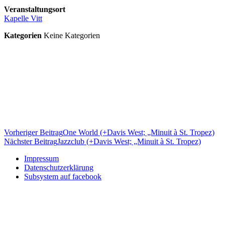
Veranstaltungsort
Kapelle Vitt
Kategorien
Keine Kategorien
Beitragsnavigation
Vorheriger Beitrag
One World (+Davis West; „Minuit à St. Tropez)
Nächster Beitrag
Jazzclub (+Davis West; „Minuit à St. Tropez)
Impressum
Datenschutzerklärung
Subsystem auf facebook