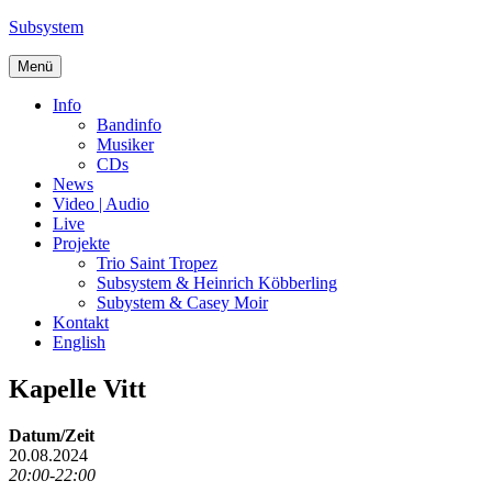
Zum
Subsystem
Inhalt
springen
Menü
Info
Bandinfo
Musiker
CDs
News
Video | Audio
Live
Projekte
Trio Saint Tropez
Subsystem & Heinrich Köbberling
Subystem & Casey Moir
Kontakt
English
Kapelle Vitt
Datum/Zeit
20.08.2024
20:00-22:00