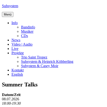
Zum
Subsystem
Inhalt
springen
Menü
Info
Bandinfo
Musiker
CDs
News
Video | Audio
Live
Projekte
Trio Saint Tropez
Subsystem & Heinrich Köbberling
Subystem & Casey Moir
Kontakt
English
Summer Talks
Datum/Zeit
08.07.2026
18:00-19:30