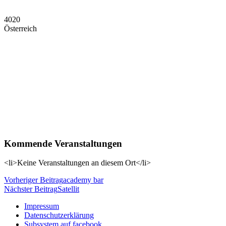
4020
Österreich
Kommende Veranstaltungen
<li>Keine Veranstaltungen an diesem Ort</li>
Beitragsnavigation
Vorheriger Beitrag
academy bar
Nächster Beitrag
Satellit
Impressum
Datenschutzerklärung
Subsystem auf facebook