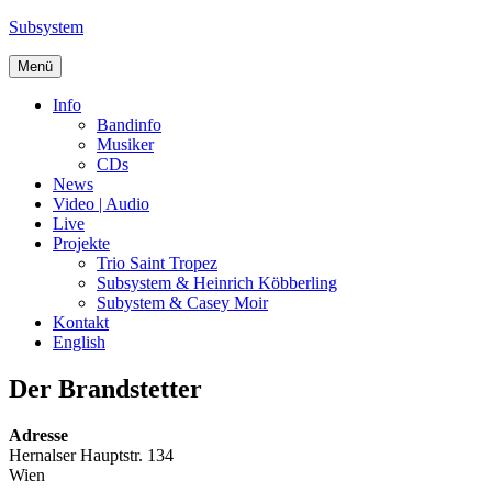
Zum
Subsystem
Inhalt
springen
Menü
Info
Bandinfo
Musiker
CDs
News
Video | Audio
Live
Projekte
Trio Saint Tropez
Subsystem & Heinrich Köbberling
Subystem & Casey Moir
Kontakt
English
Der Brandstetter
Adresse
Hernalser Hauptstr. 134
Wien