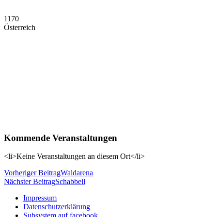
1170
Österreich
Kommende Veranstaltungen
<li>Keine Veranstaltungen an diesem Ort</li>
Beitragsnavigation
Vorheriger Beitrag
Waldarena
Nächster Beitrag
Schabbell
Impressum
Datenschutzerklärung
Subsystem auf facebook