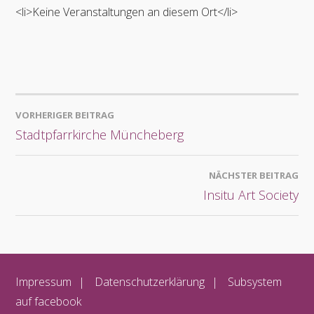
<li>Keine Veranstaltungen an diesem Ort</li>
BEITRAGSNAVIGATION
VORHERIGER BEITRAG
Stadtpfarrkirche Müncheberg
NÄCHSTER BEITRAG
Insitu Art Society
Impressum
Datenschutzerklärung
Subsystem
auf facebook