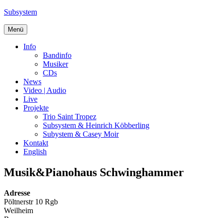
Zum
Subsystem
Inhalt
springen
Menü
Info
Bandinfo
Musiker
CDs
News
Video | Audio
Live
Projekte
Trio Saint Tropez
Subsystem & Heinrich Köbberling
Subystem & Casey Moir
Kontakt
English
Musik&Pianohaus Schwinghammer
Adresse
Pöltnerstr 10 Rgb
Weilheim