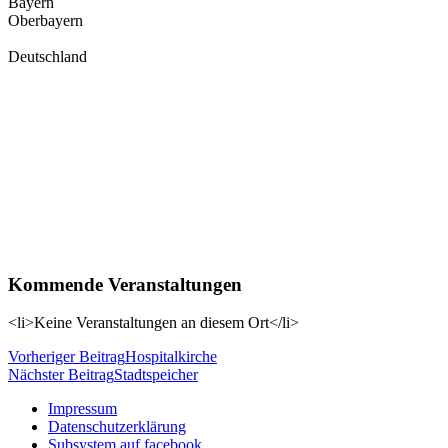
Bayern
Oberbayern
Deutschland
Kommende Veranstaltungen
<li>Keine Veranstaltungen an diesem Ort</li>
Beitragsnavigation
Vorheriger Beitrag
Hospitalkirche
Nächster Beitrag
Stadtspeicher
Impressum
Datenschutzerklärung
Subsystem auf facebook