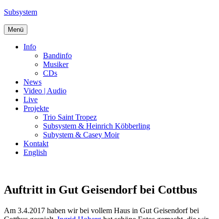
Zum
Subsystem
Inhalt
springen
Menü
Info
Bandinfo
Musiker
CDs
News
Video | Audio
Live
Projekte
Trio Saint Tropez
Subsystem & Heinrich Köbberling
Subystem & Casey Moir
Kontakt
English
Auftritt in Gut Geisendorf bei Cottbus
Am 3.4.2017 haben wir bei vollem Haus in Gut Geisendorf bei