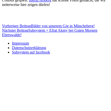
Cottbus gespielt.
Ingrid Hoberg
hat schöne Fotos gemacht, die wir
netterweise hier zeigen dürfen!
Beitragsnavigation
Vorheriger Beitrag
Bilder von unserem Gig in Müncheberg!
Nächster Beitrag
Subsystem + Efrat Alony bei Guten Morgen
Eberswalde!
Impressum
Datenschutzerklärung
Subsystem auf facebook