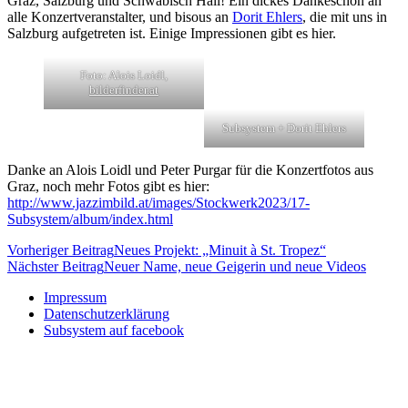
Graz, Salzburg und Schwäbisch Hall! Ein dickes Dankeschön an
alle Konzertveranstalter, und bisous an
Dorit Ehlers
, die mit uns in
Salzburg aufgetreten ist. Einige Impressionen gibt es hier.
Foto: Alois Loidl,
bilderfinder.at
Subsystem + Dorit Ehlers
Danke an Alois Loidl und Peter Purgar für die Konzertfotos aus
Graz, noch mehr Fotos gibt es hier:
http://www.jazzimbild.at/images/Stockwerk2023/17-
Subsystem/album/index.html
Beitragsnavigation
Vorheriger Beitrag
Neues Projekt: „Minuit à St. Tropez“
Nächster Beitrag
Neuer Name, neue Geigerin und neue Videos
Impressum
Datenschutzerklärung
Subsystem auf facebook