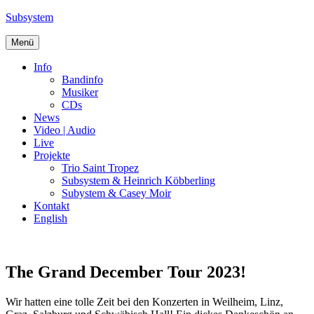
Zum
Subsystem
Inhalt
springen
Menü
Info
Bandinfo
Musiker
CDs
News
Video | Audio
Live
Projekte
Trio Saint Tropez
Subsystem & Heinrich Köbberling
Subystem & Casey Moir
Kontakt
English
The Grand December Tour 2023!
Wir hatten eine tolle Zeit bei den Konzerten in Weilheim, Linz,