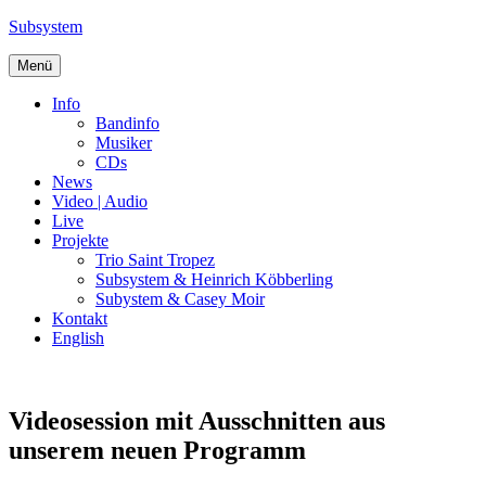
Zum
Subsystem
Inhalt
springen
Menü
Info
Bandinfo
Musiker
CDs
News
Video | Audio
Live
Projekte
Trio Saint Tropez
Subsystem & Heinrich Köbberling
Subystem & Casey Moir
Kontakt
English
Videosession mit Ausschnitten aus
unserem neuen Programm