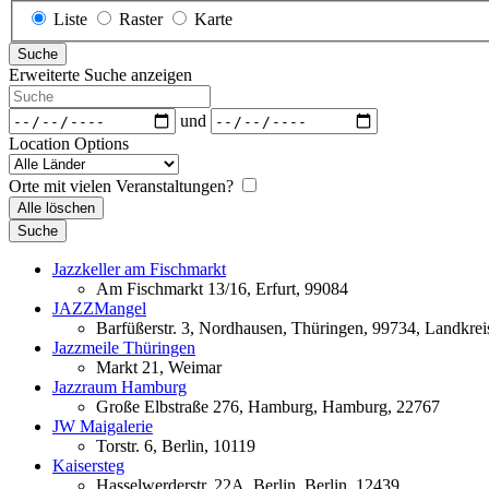
Anzeigetyp
Liste
Raster
Karte
für
Suche
Suchergebnisse
Erweiterte Suche anzeigen
Suche
Daten
und
Location Options
Land
Orte mit vielen Veranstaltungen?
Alle löschen
Suche
Jazzkeller am Fischmarkt
Am Fischmarkt 13/16, Erfurt, 99084
JAZZMangel
Barfüßerstr. 3, Nordhausen, Thüringen, 99734, Landkre
Jazzmeile Thüringen
Markt 21, Weimar
Jazzraum Hamburg
Große Elbstraße 276, Hamburg, Hamburg, 22767
JW Maigalerie
Torstr. 6, Berlin, 10119
Kaisersteg
Hasselwerderstr. 22A, Berlin, Berlin, 12439