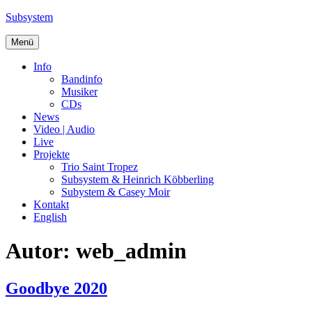
Zum
Subsystem
Inhalt
springen
Menü
Info
Bandinfo
Musiker
CDs
News
Video | Audio
Live
Projekte
Trio Saint Tropez
Subsystem & Heinrich Köbberling
Subystem & Casey Moir
Kontakt
English
Autor:
web_admin
Goodbye 2020