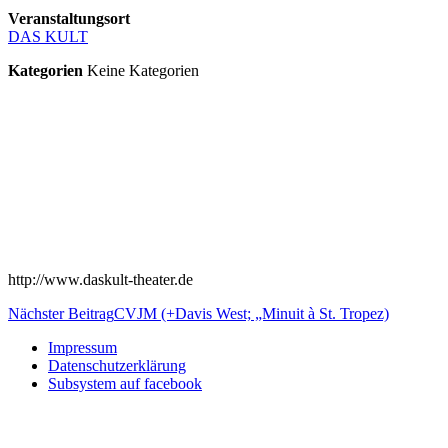
Veranstaltungsort
DAS KULT
Kategorien
Keine Kategorien
http://www.daskult-theater.de
Beitragsnavigation
Nächster Beitrag
CVJM (+Davis West; „Minuit à St. Tropez)
Impressum
Datenschutzerklärung
Subsystem auf facebook