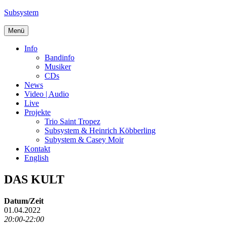
Zum
Subsystem
Inhalt
springen
Menü
Info
Bandinfo
Musiker
CDs
News
Video | Audio
Live
Projekte
Trio Saint Tropez
Subsystem & Heinrich Köbberling
Subystem & Casey Moir
Kontakt
English
DAS KULT
Datum/Zeit
01.04.2022
20:00-22:00