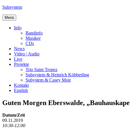
Zum
Subsystem
Inhalt
springen
Menü
Info
Bandinfo
Musiker
CDs
News
Video | Audio
Live
Projekte
Trio Saint Tropez
Subsystem & Heinrich Köbberling
Subystem & Casey Moir
Kontakt
English
Guten Morgen Eberswalde, „Bauhauskapell
Datum/Zeit
09.11.2019
10:30-12:00