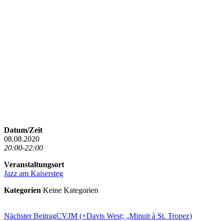
Datum/Zeit
08.08.2020
20:00-22:00
Veranstaltungsort
Jazz am Kaisersteg
Kategorien
Keine Kategorien
Beitragsnavigation
Nächster Beitrag
CVJM (+Davis West; „Minuit à St. Tropez)