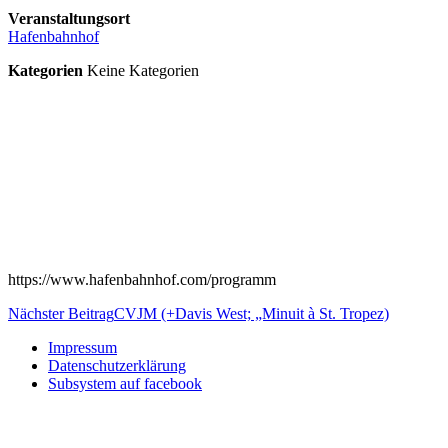
Veranstaltungsort
Hafenbahnhof
Kategorien
Keine Kategorien
https://www.hafenbahnhof.com/programm
Beitragsnavigation
Nächster Beitrag
CVJM (+Davis West; „Minuit à St. Tropez)
Impressum
Datenschutzerklärung
Subsystem auf facebook