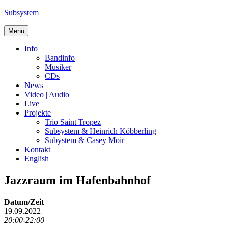
Zum
Subsystem
Inhalt
springen
Menü
Info
Bandinfo
Musiker
CDs
News
Video | Audio
Live
Projekte
Trio Saint Tropez
Subsystem & Heinrich Köbberling
Subystem & Casey Moir
Kontakt
English
Jazzraum im Hafenbahnhof
Datum/Zeit
19.09.2022
20:00-22:00