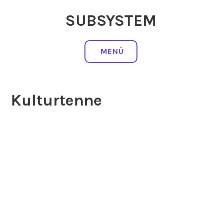
Zum
SUBSYSTEM
Inhalt
springen
MENÜ
Kulturtenne