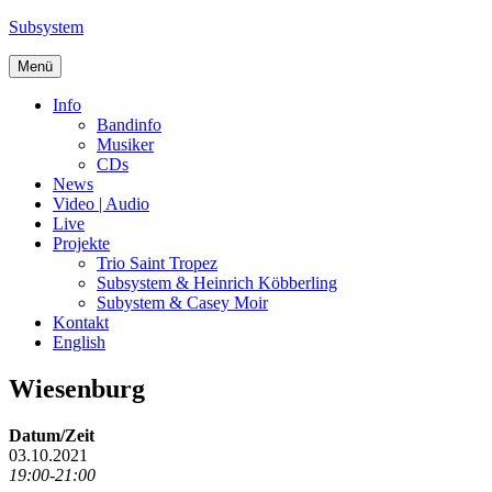
Zum
Subsystem
Inhalt
springen
Menü
Info
Bandinfo
Musiker
CDs
News
Video | Audio
Live
Projekte
Trio Saint Tropez
Subsystem & Heinrich Köbberling
Subystem & Casey Moir
Kontakt
English
Wiesenburg
Datum/Zeit
03.10.2021
19:00-21:00