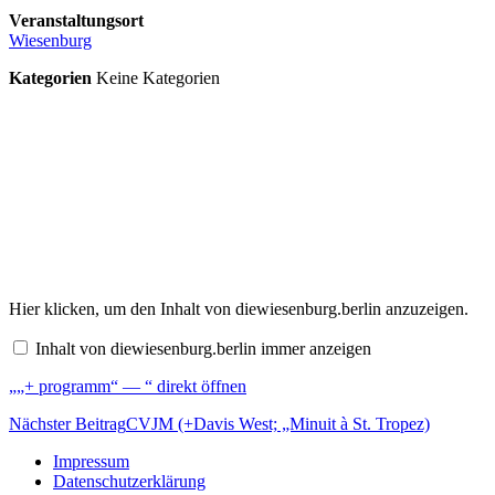
Veranstaltungsort
Wiesenburg
Kategorien
Keine Kategorien
„„+
Hier klicken, um den Inhalt von diewiesenburg.berlin anzuzeigen.
programm“
—
Inhalt von diewiesenburg.berlin immer anzeigen
“
von
„„+ programm“ — “ direkt öffnen
diewiesenburg.berlin
anzeigen
Beitragsnavigation
Nächster Beitrag
CVJM (+Davis West; „Minuit à St. Tropez)
Impressum
Datenschutzerklärung