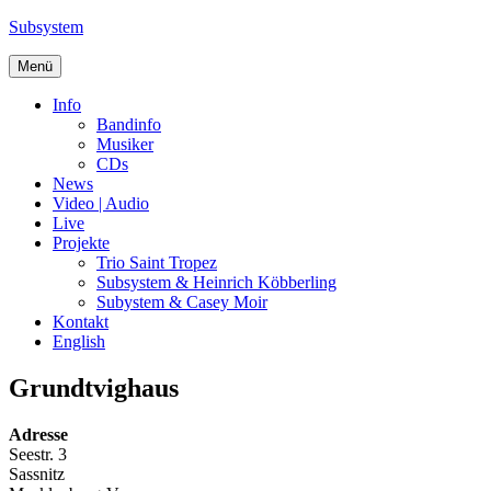
Zum
Subsystem
Inhalt
springen
Menü
Info
Bandinfo
Musiker
CDs
News
Video | Audio
Live
Projekte
Trio Saint Tropez
Subsystem & Heinrich Köbberling
Subystem & Casey Moir
Kontakt
English
Grundtvighaus
Adresse
Seestr. 3
Sassnitz