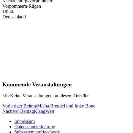
Mecklenburg-Vorpommern
Vorpommern-Rügen
18546
Deutschland
Kommende Veranstaltungen
<li>Keine Veranstaltungen an diesem Ort</li>
Beitragsnavigation
Vorheriger Beitrag
Micha Brendel und Imke Bona
Nächster Beitrag
KlangWert
Impressum
Datenschutzerklärung
Subsystem auf facebook