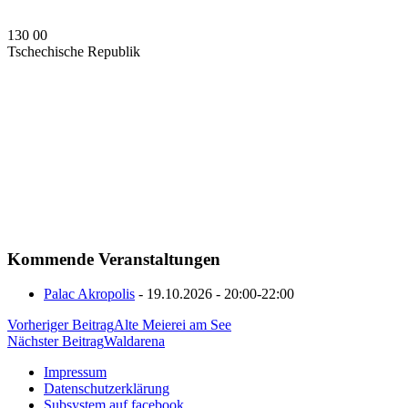
130 00
Tschechische Republik
Kommende Veranstaltungen
Palac Akropolis
- 19.10.2026 - 20:00-22:00
Beitragsnavigation
Vorheriger Beitrag
Alte Meierei am See
Nächster Beitrag
Waldarena
Impressum
Datenschutzerklärung
Subsystem auf facebook