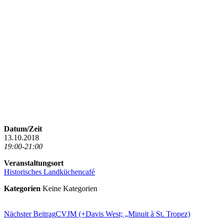
Datum/Zeit
13.10.2018
19:00-21:00
Veranstaltungsort
Historisches Landküchencafé
Kategorien
Keine Kategorien
Beitragsnavigation
Nächster Beitrag
CVJM (+Davis West; „Minuit à St. Tropez)